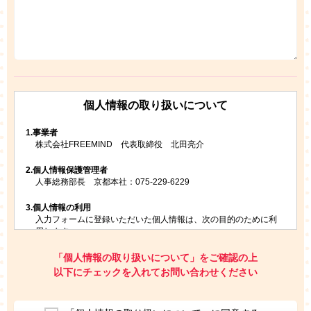
個人情報の取り扱いについて
1.
事業者
株式会社FREEMIND 代表取締役 北田亮介
2.
個人情報保護管理者
人事総務部長 京都本社：075-229-6229
3.
個人情報の利用
入力フォームに登録いただいた個人情報は、次の目的のために利
用します。
ご請求いただいた資料を発送するため
お問い合わせにお答えするため
「個人情報の取り扱いについて」をご確認の上
レプトンのキャンペーンや新商品（新サービス）、新規開講教
以下にチェックを入れてお問い合わせください
室等をご案内するため
アンケートの実施
ご利用者の個人情報を、本人が特定されないデータに不可逆変