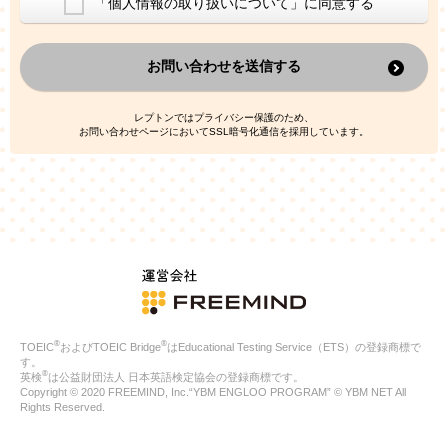
「個人情報の取り扱いについて」に同意する
換した上で、広告・宣伝・販売促進活動に役立てること
上記の利用目的のために第三者へ提供すること
お問い合わせを送信する
なお、この利用目的を超えた個人情報の取扱いは行いません。ま
た、これ以外の目的で個人情報を利用することはありません。
※当社の保有する個人情報と第三者広告配信事業者が保有する個
レプトンではプライバシー保護のため、
人情報を、本人が特定されないデータに不可逆変換した上で第三
お問い合わせページにおいてSSL暗号化通信を採用しています。
者広告配信事業者においてマッチングを行い、その結果に基づい
て広告を配信することがあります。第三者広告配信事業者が、こ
れらの情報を広告配信以外の目的で利用することはありません。
4.
個人情報の第三者への提供
当社は、次の場合を除き、ご本人の同意なしに個人情報を第三者
に提供することはありません。
ご本人の同意がある場合
法令に基づく場合
人の生命、身体または財産の保護のために必要がある場合であ
って、本人の同意を得ることが困難である場合
®
®
TOEIC
およびTOEIC Bridge
はEducational Testing Service（ETS）の登録商標で
公衆衛生の向上または児童の健全な育成の推進のために特に必
す。
要が有る場合であって、本人の同意を得ることが困難である場
®
英検
は公益財団法人 日本英語検定協会の登録商標です。
合
Copyright © 2020 FREEMIND, Inc.“YBM ENGLOO PROGRAM” © YBM NET All
特定した利用目的の達成に必要な範囲内において、個人情報の
Rights Reserved.
取扱いの全部または一部を委託する場合
国の機関若しくは地方公共団体またはその委託を受けたものが