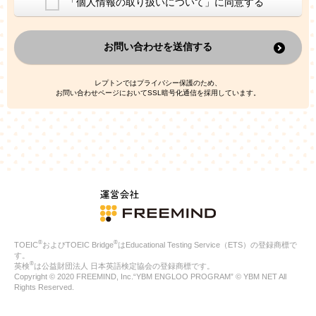
「個人情報の取り扱いについて」に同意する
換した上で、広告・宣伝・販売促進活動に役立てること
上記の利用目的のために第三者へ提供すること
お問い合わせを送信する
なお、この利用目的を超えた個人情報の取扱いは行いません。ま
た、これ以外の目的で個人情報を利用することはありません。
※当社の保有する個人情報と第三者広告配信事業者が保有する個
レプトンではプライバシー保護のため、
人情報を、本人が特定されないデータに不可逆変換した上で第三
お問い合わせページにおいてSSL暗号化通信を採用しています。
者広告配信事業者においてマッチングを行い、その結果に基づい
て広告を配信することがあります。第三者広告配信事業者が、こ
れらの情報を広告配信以外の目的で利用することはありません。
4.
個人情報の第三者への提供
当社は、次の場合を除き、ご本人の同意なしに個人情報を第三者
に提供することはありません。
ご本人の同意がある場合
法令に基づく場合
人の生命、身体または財産の保護のために必要がある場合であ
って、本人の同意を得ることが困難である場合
®
®
TOEIC
およびTOEIC Bridge
はEducational Testing Service（ETS）の登録商標で
公衆衛生の向上または児童の健全な育成の推進のために特に必
す。
要が有る場合であって、本人の同意を得ることが困難である場
®
英検
は公益財団法人 日本英語検定協会の登録商標です。
合
Copyright © 2020 FREEMIND, Inc.“YBM ENGLOO PROGRAM” © YBM NET All
特定した利用目的の達成に必要な範囲内において、個人情報の
Rights Reserved.
取扱いの全部または一部を委託する場合
国の機関若しくは地方公共団体またはその委託を受けたものが