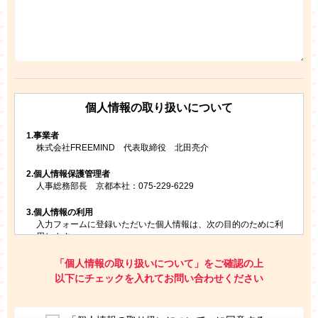
個人情報の取り扱いについて
1.
事業者
株式会社FREEMIND 代表取締役 北田亮介
2.
個人情報保護管理者
人事総務部長 京都本社：075-229-6229
3.
個人情報の利用
入力フォームに登録いただいた個人情報は、次の目的のために利
用します。
ご請求いただいた資料を発送するため
お問い合わせにお答えするため
「個人情報の取り扱いについて」をご確認の上
レプトンのキャンペーンや新商品（新サービス）、新規開講教
以下にチェックを入れてお問い合わせください
室等をご案内するため
アンケートの実施
ご利用者の個人情報を、本人が特定されないデータに不可逆変