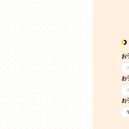
お
お
お