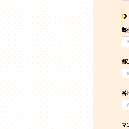
郵
都
番
マ