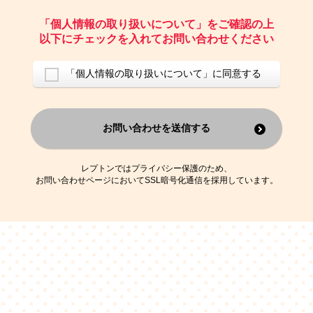
ご請求いただいた資料を発送するため
お問い合わせにお答えするため
「個人情報の取り扱いについて」をご確認の上
レプトンのキャンペーンや新商品（新サービス）、新規開講教室等を
以下にチェックを入れてお問い合わせください
ご案内するため
アンケートの実施
ご利用者の個人情報を、本人が特定されないデータに不可逆変換した
「個人情報の取り扱いについて」に同意する
上で、広告・宣伝・販売促進活動に役立てること
上記の利用目的のために第三者へ提供すること
お問い合わせを送信する
なお、この利用目的を超えた個人情報の取扱いは行いません。また、こ
れ以外の目的で個人情報を利用することはありません。
※当社の保有する個人情報と第三者広告配信事業者が保有する個人情報
を、本人が特定されないデータに不可逆変換した上で第三者広告配信事
レプトンではプライバシー保護のため、
業者においてマッチングを行い、その結果に基づいて広告を配信するこ
お問い合わせページにおいてSSL暗号化通信を採用しています。
とがあります。第三者広告配信事業者が、これらの情報を広告配信以外
の目的で利用することはありません。
4.
個人情報の第三者への提供
当社は、次の場合を除き、ご本人の同意なしに個人情報を第三者に提供
することはありません。
ご本人の同意がある場合
法令に基づく場合
人の生命、身体または財産の保護のために必要がある場合であって、
本人の同意を得ることが困難である場合