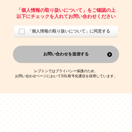
ご請求いただいた資料を発送するため
お問い合わせにお答えするため
「個人情報の取り扱いについて」をご確認の上
レプトンのキャンペーンや新商品（新サービス）、新規開講教室等を
以下にチェックを入れてお問い合わせください
ご案内するため
アンケートの実施
ご利用者の個人情報を、本人が特定されないデータに不可逆変換した
「個人情報の取り扱いについて」に同意する
上で、広告・宣伝・販売促進活動に役立てること
上記の利用目的のために第三者へ提供すること
お問い合わせを送信する
なお、この利用目的を超えた個人情報の取扱いは行いません。また、こ
れ以外の目的で個人情報を利用することはありません。
※当社の保有する個人情報と第三者広告配信事業者が保有する個人情報
を、本人が特定されないデータに不可逆変換した上で第三者広告配信事
レプトンではプライバシー保護のため、
業者においてマッチングを行い、その結果に基づいて広告を配信するこ
お問い合わせページにおいてSSL暗号化通信を採用しています。
とがあります。第三者広告配信事業者が、これらの情報を広告配信以外
の目的で利用することはありません。
4.
個人情報の第三者への提供
当社は、次の場合を除き、ご本人の同意なしに個人情報を第三者に提供
することはありません。
ご本人の同意がある場合
法令に基づく場合
人の生命、身体または財産の保護のために必要がある場合であって、
本人の同意を得ることが困難である場合