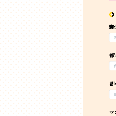
郵
都
番
マ