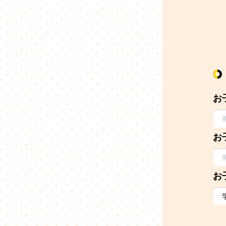
お
お
お