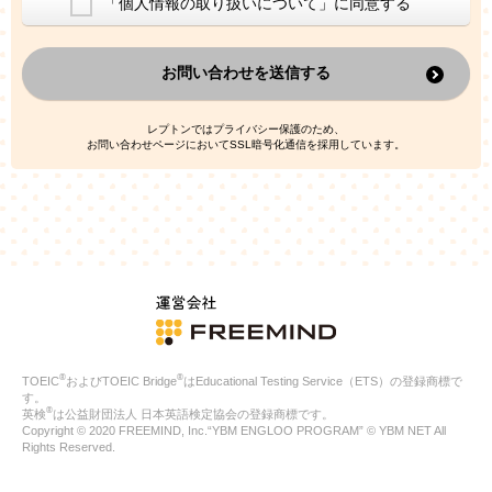
「個人情報の取り扱いについて」に同意する
換した上で、広告・宣伝・販売促進活動に役立てること
上記の利用目的のために第三者へ提供すること
お問い合わせを送信する
なお、この利用目的を超えた個人情報の取扱いは行いません。ま
た、これ以外の目的で個人情報を利用することはありません。
※当社の保有する個人情報と第三者広告配信事業者が保有する個
レプトンではプライバシー保護のため、
人情報を、本人が特定されないデータに不可逆変換した上で第三
お問い合わせページにおいてSSL暗号化通信を採用しています。
者広告配信事業者においてマッチングを行い、その結果に基づい
て広告を配信することがあります。第三者広告配信事業者が、こ
れらの情報を広告配信以外の目的で利用することはありません。
4.
個人情報の第三者への提供
当社は、次の場合を除き、ご本人の同意なしに個人情報を第三者
に提供することはありません。
ご本人の同意がある場合
法令に基づく場合
人の生命、身体または財産の保護のために必要がある場合であ
って、本人の同意を得ることが困難である場合
®
®
TOEIC
およびTOEIC Bridge
はEducational Testing Service（ETS）の登録商標で
公衆衛生の向上または児童の健全な育成の推進のために特に必
す。
要が有る場合であって、本人の同意を得ることが困難である場
®
英検
は公益財団法人 日本英語検定協会の登録商標です。
合
Copyright © 2020 FREEMIND, Inc.“YBM ENGLOO PROGRAM” © YBM NET All
特定した利用目的の達成に必要な範囲内において、個人情報の
Rights Reserved.
取扱いの全部または一部を委託する場合
国の機関若しくは地方公共団体またはその委託を受けたものが