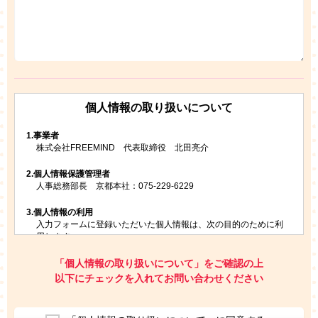
個人情報の取り扱いについて
1.
事業者
株式会社FREEMIND 代表取締役 北田亮介
2.
個人情報保護管理者
人事総務部長 京都本社：075-229-6229
3.
個人情報の利用
入力フォームに登録いただいた個人情報は、次の目的のために利
用します。
ご請求いただいた資料を発送するため
お問い合わせにお答えするため
「個人情報の取り扱いについて」をご確認の上
レプトンのキャンペーンや新商品（新サービス）、新規開講教
以下にチェックを入れてお問い合わせください
室等をご案内するため
アンケートの実施
ご利用者の個人情報を、本人が特定されないデータに不可逆変