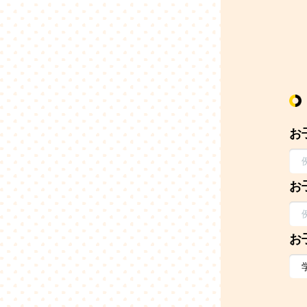
お
お
お