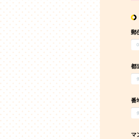
郵
都
番
マ