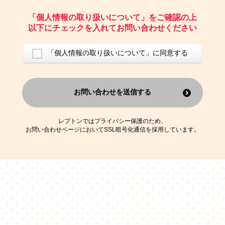
ご請求いただいた資料を発送するため
お問い合わせにお答えするため
「個人情報の取り扱いについて」をご確認の上
レプトンのキャンペーンや新商品（新サービス）、新規開講教室等を
以下にチェックを入れてお問い合わせください
ご案内するため
アンケートの実施
ご利用者の個人情報を、本人が特定されないデータに不可逆変換した
「個人情報の取り扱いについて」に同意する
上で、広告・宣伝・販売促進活動に役立てること
上記の利用目的のために第三者へ提供すること
お問い合わせを送信する
なお、この利用目的を超えた個人情報の取扱いは行いません。また、こ
れ以外の目的で個人情報を利用することはありません。
※当社の保有する個人情報と第三者広告配信事業者が保有する個人情報
を、本人が特定されないデータに不可逆変換した上で第三者広告配信事
レプトンではプライバシー保護のため、
業者においてマッチングを行い、その結果に基づいて広告を配信するこ
お問い合わせページにおいてSSL暗号化通信を採用しています。
とがあります。第三者広告配信事業者が、これらの情報を広告配信以外
の目的で利用することはありません。
4.
個人情報の第三者への提供
当社は、次の場合を除き、ご本人の同意なしに個人情報を第三者に提供
することはありません。
ご本人の同意がある場合
法令に基づく場合
人の生命、身体または財産の保護のために必要がある場合であって、
本人の同意を得ることが困難である場合