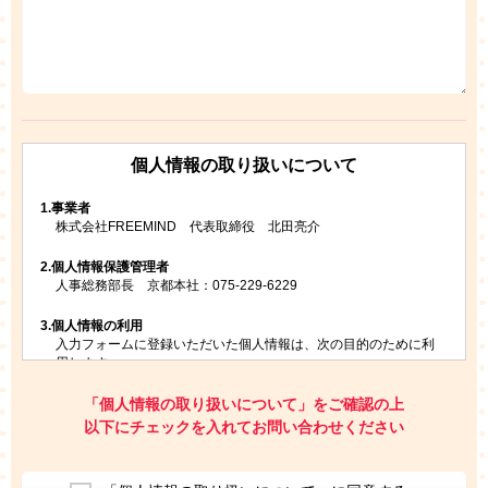
個人情報の取り扱いについて
1.
事業者
株式会社FREEMIND 代表取締役 北田亮介
2.
個人情報保護管理者
人事総務部長 京都本社：075-229-6229
3.
個人情報の利用
入力フォームに登録いただいた個人情報は、次の目的のために利
用します。
ご請求いただいた資料を発送するため
お問い合わせにお答えするため
「個人情報の取り扱いについて」をご確認の上
レプトンのキャンペーンや新商品（新サービス）、新規開講教
以下にチェックを入れてお問い合わせください
室等をご案内するため
アンケートの実施
ご利用者の個人情報を、本人が特定されないデータに不可逆変