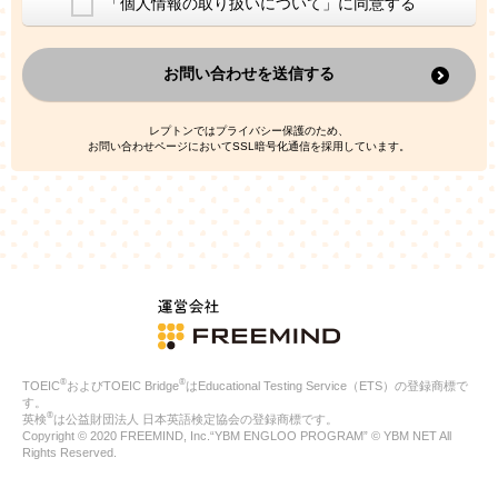
「個人情報の取り扱いについて」に同意する
換した上で、広告・宣伝・販売促進活動に役立てること
上記の利用目的のために第三者へ提供すること
お問い合わせを送信する
なお、この利用目的を超えた個人情報の取扱いは行いません。ま
た、これ以外の目的で個人情報を利用することはありません。
※当社の保有する個人情報と第三者広告配信事業者が保有する個
レプトンではプライバシー保護のため、
人情報を、本人が特定されないデータに不可逆変換した上で第三
お問い合わせページにおいてSSL暗号化通信を採用しています。
者広告配信事業者においてマッチングを行い、その結果に基づい
て広告を配信することがあります。第三者広告配信事業者が、こ
れらの情報を広告配信以外の目的で利用することはありません。
4.
個人情報の第三者への提供
当社は、次の場合を除き、ご本人の同意なしに個人情報を第三者
に提供することはありません。
ご本人の同意がある場合
法令に基づく場合
人の生命、身体または財産の保護のために必要がある場合であ
って、本人の同意を得ることが困難である場合
®
®
TOEIC
およびTOEIC Bridge
はEducational Testing Service（ETS）の登録商標で
公衆衛生の向上または児童の健全な育成の推進のために特に必
す。
要が有る場合であって、本人の同意を得ることが困難である場
®
英検
は公益財団法人 日本英語検定協会の登録商標です。
合
Copyright © 2020 FREEMIND, Inc.“YBM ENGLOO PROGRAM” © YBM NET All
特定した利用目的の達成に必要な範囲内において、個人情報の
Rights Reserved.
取扱いの全部または一部を委託する場合
国の機関若しくは地方公共団体またはその委託を受けたものが