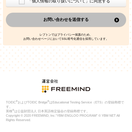
「個人情報の取り扱いについて」に同意する
換した上で、広告・宣伝・販売促進活動に役立てること
上記の利用目的のために第三者へ提供すること
お問い合わせを送信する
なお、この利用目的を超えた個人情報の取扱いは行いません。ま
た、これ以外の目的で個人情報を利用することはありません。
※当社の保有する個人情報と第三者広告配信事業者が保有する個
レプトンではプライバシー保護のため、
人情報を、本人が特定されないデータに不可逆変換した上で第三
お問い合わせページにおいてSSL暗号化通信を採用しています。
者広告配信事業者においてマッチングを行い、その結果に基づい
て広告を配信することがあります。第三者広告配信事業者が、こ
れらの情報を広告配信以外の目的で利用することはありません。
4.
個人情報の第三者への提供
当社は、次の場合を除き、ご本人の同意なしに個人情報を第三者
に提供することはありません。
ご本人の同意がある場合
法令に基づく場合
人の生命、身体または財産の保護のために必要がある場合であ
って、本人の同意を得ることが困難である場合
®
®
TOEIC
およびTOEIC Bridge
はEducational Testing Service（ETS）の登録商標で
公衆衛生の向上または児童の健全な育成の推進のために特に必
す。
要が有る場合であって、本人の同意を得ることが困難である場
®
英検
は公益財団法人 日本英語検定協会の登録商標です。
合
Copyright © 2020 FREEMIND, Inc.“YBM ENGLOO PROGRAM” © YBM NET All
特定した利用目的の達成に必要な範囲内において、個人情報の
Rights Reserved.
取扱いの全部または一部を委託する場合
国の機関若しくは地方公共団体またはその委託を受けたものが