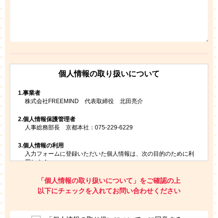
個人情報の取り扱いについて
1.
事業者
株式会社FREEMIND 代表取締役 北田亮介
2.
個人情報保護管理者
人事総務部長 京都本社：075-229-6229
3.
個人情報の利用
入力フォームに登録いただいた個人情報は、次の目的のために利
用します。
ご請求いただいた資料を発送するため
お問い合わせにお答えするため
「個人情報の取り扱いについて」をご確認の上
レプトンのキャンペーンや新商品（新サービス）、新規開講教
以下にチェックを入れてお問い合わせください
室等をご案内するため
アンケートの実施
ご利用者の個人情報を、本人が特定されないデータに不可逆変