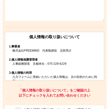
個人情報の取り扱いについて
1.
事業者
株式会社FREEMIND 代表取締役 北田亮介
2.
個人情報保護管理者
人事総務部長 京都本社：075-229-6229
3.
個人情報の利用
入力フォームに登録いただいた個人情報は、次の目的のために利
用します。
ご請求いただいた資料を発送するため
お問い合わせにお答えするため
「個人情報の取り扱いについて」をご確認の上
レプトンのキャンペーンや新商品（新サービス）、新規開講教
以下にチェックを入れてお問い合わせください
室等をご案内するため
アンケートの実施
ご利用者の個人情報を、本人が特定されないデータに不可逆変