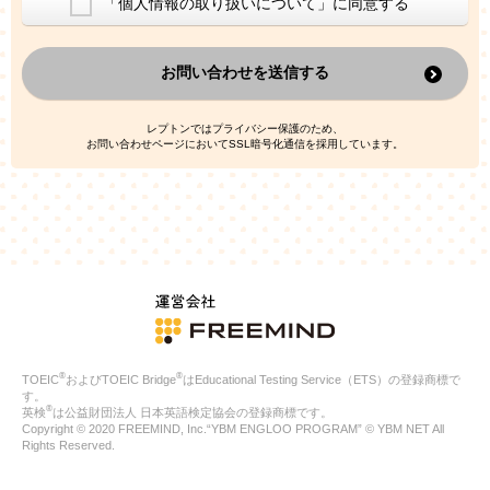
「個人情報の取り扱いについて」に同意する
換した上で、広告・宣伝・販売促進活動に役立てること
上記の利用目的のために第三者へ提供すること
お問い合わせを送信する
なお、この利用目的を超えた個人情報の取扱いは行いません。ま
た、これ以外の目的で個人情報を利用することはありません。
※当社の保有する個人情報と第三者広告配信事業者が保有する個
レプトンではプライバシー保護のため、
人情報を、本人が特定されないデータに不可逆変換した上で第三
お問い合わせページにおいてSSL暗号化通信を採用しています。
者広告配信事業者においてマッチングを行い、その結果に基づい
て広告を配信することがあります。第三者広告配信事業者が、こ
れらの情報を広告配信以外の目的で利用することはありません。
4.
個人情報の第三者への提供
当社は、次の場合を除き、ご本人の同意なしに個人情報を第三者
に提供することはありません。
ご本人の同意がある場合
法令に基づく場合
人の生命、身体または財産の保護のために必要がある場合であ
って、本人の同意を得ることが困難である場合
®
®
TOEIC
およびTOEIC Bridge
はEducational Testing Service（ETS）の登録商標で
公衆衛生の向上または児童の健全な育成の推進のために特に必
す。
要が有る場合であって、本人の同意を得ることが困難である場
®
英検
は公益財団法人 日本英語検定協会の登録商標です。
合
Copyright © 2020 FREEMIND, Inc.“YBM ENGLOO PROGRAM” © YBM NET All
特定した利用目的の達成に必要な範囲内において、個人情報の
Rights Reserved.
取扱いの全部または一部を委託する場合
国の機関若しくは地方公共団体またはその委託を受けたものが