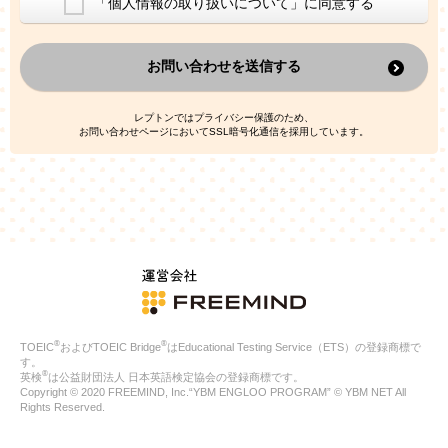
「個人情報の取り扱いについて」に同意する
換した上で、広告・宣伝・販売促進活動に役立てること
上記の利用目的のために第三者へ提供すること
お問い合わせを送信する
なお、この利用目的を超えた個人情報の取扱いは行いません。ま
た、これ以外の目的で個人情報を利用することはありません。
※当社の保有する個人情報と第三者広告配信事業者が保有する個
レプトンではプライバシー保護のため、
人情報を、本人が特定されないデータに不可逆変換した上で第三
お問い合わせページにおいてSSL暗号化通信を採用しています。
者広告配信事業者においてマッチングを行い、その結果に基づい
て広告を配信することがあります。第三者広告配信事業者が、こ
れらの情報を広告配信以外の目的で利用することはありません。
4.
個人情報の第三者への提供
当社は、次の場合を除き、ご本人の同意なしに個人情報を第三者
に提供することはありません。
ご本人の同意がある場合
法令に基づく場合
人の生命、身体または財産の保護のために必要がある場合であ
って、本人の同意を得ることが困難である場合
®
®
TOEIC
およびTOEIC Bridge
はEducational Testing Service（ETS）の登録商標で
公衆衛生の向上または児童の健全な育成の推進のために特に必
す。
要が有る場合であって、本人の同意を得ることが困難である場
®
英検
は公益財団法人 日本英語検定協会の登録商標です。
合
Copyright © 2020 FREEMIND, Inc.“YBM ENGLOO PROGRAM” © YBM NET All
特定した利用目的の達成に必要な範囲内において、個人情報の
Rights Reserved.
取扱いの全部または一部を委託する場合
国の機関若しくは地方公共団体またはその委託を受けたものが