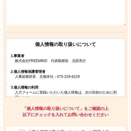
個人情報の取り扱いについて
1.
事業者
株式会社FREEMIND 代表取締役 北田亮介
2.
個人情報保護管理者
人事総務部長 京都本社：075-229-6229
3.
個人情報の利用
入力フォームに登録いただいた個人情報は、次の目的のために利
用します。
ご請求いただいた資料を発送するため
お問い合わせにお答えするため
「個人情報の取り扱いについて」をご確認の上
レプトンのキャンペーンや新商品（新サービス）、新規開講教
以下にチェックを入れてお問い合わせください
室等をご案内するため
アンケートの実施
ご利用者の個人情報を、本人が特定されないデータに不可逆変