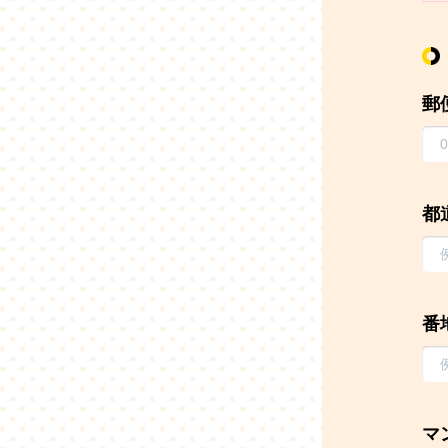
郵
都
番
マ