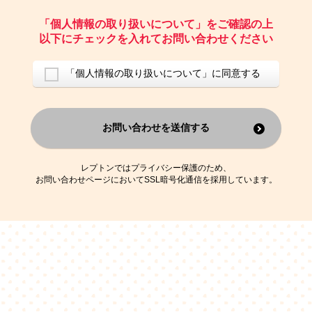
ご請求いただいた資料を発送するため
お問い合わせにお答えするため
「個人情報の取り扱いについて」をご確認の上
レプトンのキャンペーンや新商品（新サービス）、新規開講教室等を
以下にチェックを入れてお問い合わせください
ご案内するため
アンケートの実施
ご利用者の個人情報を、本人が特定されないデータに不可逆変換した
「個人情報の取り扱いについて」に同意する
上で、広告・宣伝・販売促進活動に役立てること
上記の利用目的のために第三者へ提供すること
お問い合わせを送信する
なお、この利用目的を超えた個人情報の取扱いは行いません。また、こ
れ以外の目的で個人情報を利用することはありません。
※当社の保有する個人情報と第三者広告配信事業者が保有する個人情報
を、本人が特定されないデータに不可逆変換した上で第三者広告配信事
レプトンではプライバシー保護のため、
業者においてマッチングを行い、その結果に基づいて広告を配信するこ
お問い合わせページにおいてSSL暗号化通信を採用しています。
とがあります。第三者広告配信事業者が、これらの情報を広告配信以外
の目的で利用することはありません。
4.
個人情報の第三者への提供
当社は、次の場合を除き、ご本人の同意なしに個人情報を第三者に提供
することはありません。
ご本人の同意がある場合
法令に基づく場合
人の生命、身体または財産の保護のために必要がある場合であって、
本人の同意を得ることが困難である場合