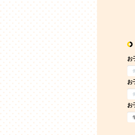
お
お
お