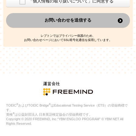
「個人情報の取り扱いについて」に同意する
換した上で、広告・宣伝・販売促進活動に役立てること
上記の利用目的のために第三者へ提供すること
お問い合わせを送信する
なお、この利用目的を超えた個人情報の取扱いは行いません。ま
た、これ以外の目的で個人情報を利用することはありません。
※当社の保有する個人情報と第三者広告配信事業者が保有する個
レプトンではプライバシー保護のため、
人情報を、本人が特定されないデータに不可逆変換した上で第三
お問い合わせページにおいてSSL暗号化通信を採用しています。
者広告配信事業者においてマッチングを行い、その結果に基づい
て広告を配信することがあります。第三者広告配信事業者が、こ
れらの情報を広告配信以外の目的で利用することはありません。
4.
個人情報の第三者への提供
当社は、次の場合を除き、ご本人の同意なしに個人情報を第三者
に提供することはありません。
ご本人の同意がある場合
法令に基づく場合
人の生命、身体または財産の保護のために必要がある場合であ
って、本人の同意を得ることが困難である場合
®
®
TOEIC
およびTOEIC Bridge
はEducational Testing Service（ETS）の登録商標で
公衆衛生の向上または児童の健全な育成の推進のために特に必
す。
要が有る場合であって、本人の同意を得ることが困難である場
®
英検
は公益財団法人 日本英語検定協会の登録商標です。
合
Copyright © 2020 FREEMIND, Inc.“YBM ENGLOO PROGRAM” © YBM NET All
特定した利用目的の達成に必要な範囲内において、個人情報の
Rights Reserved.
取扱いの全部または一部を委託する場合
国の機関若しくは地方公共団体またはその委託を受けたものが