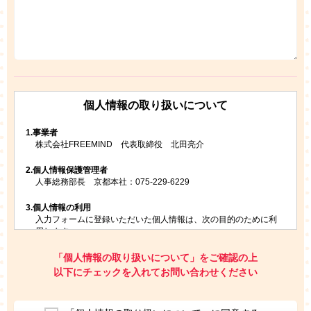
個人情報の取り扱いについて
1.
事業者
株式会社FREEMIND 代表取締役 北田亮介
2.
個人情報保護管理者
人事総務部長 京都本社：075-229-6229
3.
個人情報の利用
入力フォームに登録いただいた個人情報は、次の目的のために利
用します。
ご請求いただいた資料を発送するため
お問い合わせにお答えするため
「個人情報の取り扱いについて」をご確認の上
レプトンのキャンペーンや新商品（新サービス）、新規開講教
以下にチェックを入れてお問い合わせください
室等をご案内するため
アンケートの実施
ご利用者の個人情報を、本人が特定されないデータに不可逆変