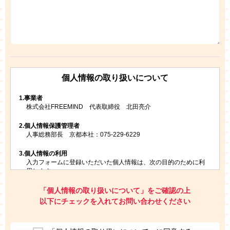
個人情報の取り扱いについて
1.
事業者
株式会社FREEMIND 代表取締役 北田亮介
2.
個人情報保護管理者
人事総務部長 京都本社：075-229-6229
3.
個人情報の利用
入力フォームに登録いただいた個人情報は、次の目的のために利
用します。
ご請求いただいた資料を発送するため
お問い合わせにお答えするため
「個人情報の取り扱いについて」をご確認の上
レプトンのキャンペーンや新商品（新サービス）、新規開講教
以下にチェックを入れてお問い合わせください
室等をご案内するため
アンケートの実施
ご利用者の個人情報を、本人が特定されないデータに不可逆変