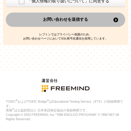
「個人情報の取り扱いについて」に同意する
換した上で、広告・宣伝・販売促進活動に役立てること
上記の利用目的のために第三者へ提供すること
お問い合わせを送信する
なお、この利用目的を超えた個人情報の取扱いは行いません。ま
た、これ以外の目的で個人情報を利用することはありません。
※当社の保有する個人情報と第三者広告配信事業者が保有する個
レプトンではプライバシー保護のため、
人情報を、本人が特定されないデータに不可逆変換した上で第三
お問い合わせページにおいてSSL暗号化通信を採用しています。
者広告配信事業者においてマッチングを行い、その結果に基づい
て広告を配信することがあります。第三者広告配信事業者が、こ
れらの情報を広告配信以外の目的で利用することはありません。
4.
個人情報の第三者への提供
当社は、次の場合を除き、ご本人の同意なしに個人情報を第三者
に提供することはありません。
ご本人の同意がある場合
法令に基づく場合
人の生命、身体または財産の保護のために必要がある場合であ
って、本人の同意を得ることが困難である場合
®
®
TOEIC
およびTOEIC Bridge
はEducational Testing Service（ETS）の登録商標で
公衆衛生の向上または児童の健全な育成の推進のために特に必
す。
要が有る場合であって、本人の同意を得ることが困難である場
®
英検
は公益財団法人 日本英語検定協会の登録商標です。
合
Copyright © 2020 FREEMIND, Inc.“YBM ENGLOO PROGRAM” © YBM NET All
特定した利用目的の達成に必要な範囲内において、個人情報の
Rights Reserved.
取扱いの全部または一部を委託する場合
国の機関若しくは地方公共団体またはその委託を受けたものが