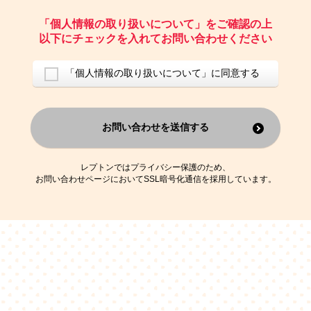
ご請求いただいた資料を発送するため
お問い合わせにお答えするため
「個人情報の取り扱いについて」をご確認の上
レプトンのキャンペーンや新商品（新サービス）、新規開講教室等を
以下にチェックを入れてお問い合わせください
ご案内するため
アンケートの実施
ご利用者の個人情報を、本人が特定されないデータに不可逆変換した
「個人情報の取り扱いについて」に同意する
上で、広告・宣伝・販売促進活動に役立てること
上記の利用目的のために第三者へ提供すること
お問い合わせを送信する
なお、この利用目的を超えた個人情報の取扱いは行いません。また、こ
れ以外の目的で個人情報を利用することはありません。
※当社の保有する個人情報と第三者広告配信事業者が保有する個人情報
を、本人が特定されないデータに不可逆変換した上で第三者広告配信事
レプトンではプライバシー保護のため、
業者においてマッチングを行い、その結果に基づいて広告を配信するこ
お問い合わせページにおいてSSL暗号化通信を採用しています。
とがあります。第三者広告配信事業者が、これらの情報を広告配信以外
の目的で利用することはありません。
4.
個人情報の第三者への提供
当社は、次の場合を除き、ご本人の同意なしに個人情報を第三者に提供
することはありません。
ご本人の同意がある場合
法令に基づく場合
人の生命、身体または財産の保護のために必要がある場合であって、
本人の同意を得ることが困難である場合