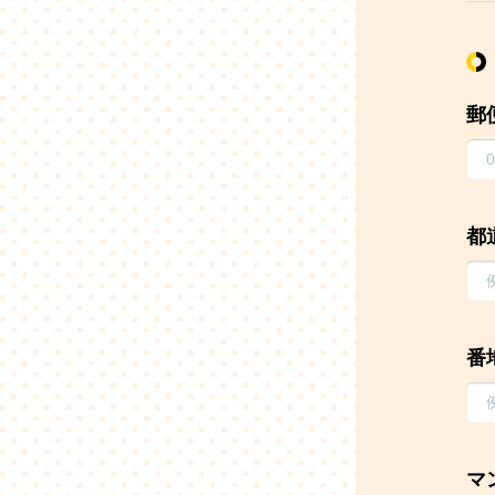
郵
都
番
マ