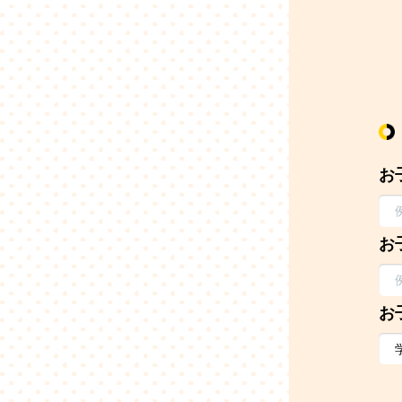
お
お
お