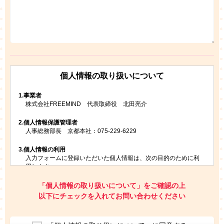
個人情報の取り扱いについて
1.
事業者
株式会社FREEMIND 代表取締役 北田亮介
2.
個人情報保護管理者
人事総務部長 京都本社：075-229-6229
3.
個人情報の利用
入力フォームに登録いただいた個人情報は、次の目的のために利
用します。
ご請求いただいた資料を発送するため
お問い合わせにお答えするため
「個人情報の取り扱いについて」をご確認の上
レプトンのキャンペーンや新商品（新サービス）、新規開講教
以下にチェックを入れてお問い合わせください
室等をご案内するため
アンケートの実施
ご利用者の個人情報を、本人が特定されないデータに不可逆変