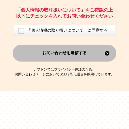
ご請求いただいた資料を発送するため
お問い合わせにお答えするため
「個人情報の取り扱いについて」をご確認の上
レプトンのキャンペーンや新商品（新サービス）、新規開講教室等を
以下にチェックを入れてお問い合わせください
ご案内するため
アンケートの実施
ご利用者の個人情報を、本人が特定されないデータに不可逆変換した
「個人情報の取り扱いについて」に同意する
上で、広告・宣伝・販売促進活動に役立てること
上記の利用目的のために第三者へ提供すること
お問い合わせを送信する
なお、この利用目的を超えた個人情報の取扱いは行いません。また、こ
れ以外の目的で個人情報を利用することはありません。
※当社の保有する個人情報と第三者広告配信事業者が保有する個人情報
を、本人が特定されないデータに不可逆変換した上で第三者広告配信事
レプトンではプライバシー保護のため、
業者においてマッチングを行い、その結果に基づいて広告を配信するこ
お問い合わせページにおいてSSL暗号化通信を採用しています。
とがあります。第三者広告配信事業者が、これらの情報を広告配信以外
の目的で利用することはありません。
4.
個人情報の第三者への提供
当社は、次の場合を除き、ご本人の同意なしに個人情報を第三者に提供
することはありません。
ご本人の同意がある場合
法令に基づく場合
人の生命、身体または財産の保護のために必要がある場合であって、
本人の同意を得ることが困難である場合