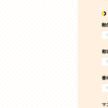
郵
都
番
マ