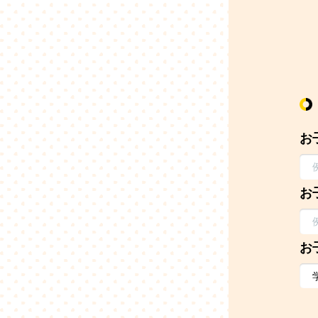
お
お
お