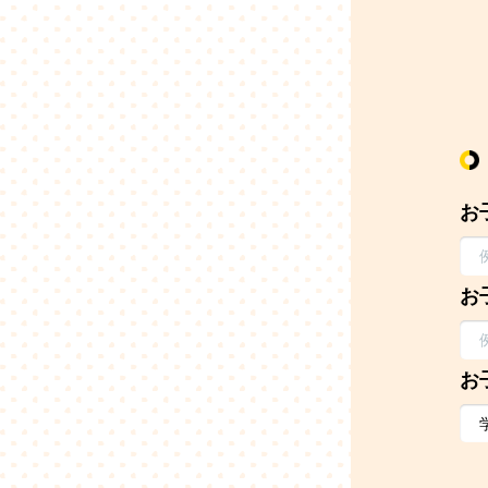
お
お
お