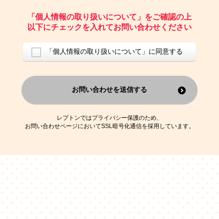
ご請求いただいた資料を発送するため
お問い合わせにお答えするため
「個人情報の取り扱いについて」をご確認の上
レプトンのキャンペーンや新商品（新サービス）、新規開講教室等を
以下にチェックを入れてお問い合わせください
ご案内するため
アンケートの実施
ご利用者の個人情報を、本人が特定されないデータに不可逆変換した
「個人情報の取り扱いについて」に同意する
上で、広告・宣伝・販売促進活動に役立てること
上記の利用目的のために第三者へ提供すること
お問い合わせを送信する
なお、この利用目的を超えた個人情報の取扱いは行いません。また、こ
れ以外の目的で個人情報を利用することはありません。
※当社の保有する個人情報と第三者広告配信事業者が保有する個人情報
を、本人が特定されないデータに不可逆変換した上で第三者広告配信事
レプトンではプライバシー保護のため、
業者においてマッチングを行い、その結果に基づいて広告を配信するこ
お問い合わせページにおいてSSL暗号化通信を採用しています。
とがあります。第三者広告配信事業者が、これらの情報を広告配信以外
の目的で利用することはありません。
4.
個人情報の第三者への提供
当社は、次の場合を除き、ご本人の同意なしに個人情報を第三者に提供
することはありません。
ご本人の同意がある場合
法令に基づく場合
人の生命、身体または財産の保護のために必要がある場合であって、
本人の同意を得ることが困難である場合