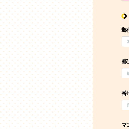
郵
都
番
マ