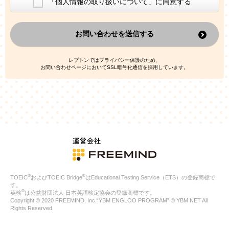
「個人情報の取り扱いについて」に同意する
換した上で、広告・宣伝・販売促進活動に役立てること
上記の利用目的のために第三者へ提供すること
お問い合わせを送信する
なお、この利用目的を超えた個人情報の取扱いは行いません。ま
た、これ以外の目的で個人情報を利用することはありません。
※当社の保有する個人情報と第三者広告配信事業者が保有する個
レプトンではプライバシー保護のため、
人情報を、本人が特定されないデータに不可逆変換した上で第三
お問い合わせページにおいてSSL暗号化通信を採用しています。
者広告配信事業者においてマッチングを行い、その結果に基づい
て広告を配信することがあります。第三者広告配信事業者が、こ
れらの情報を広告配信以外の目的で利用することはありません。
4.
個人情報の第三者への提供
当社は、次の場合を除き、ご本人の同意なしに個人情報を第三者
に提供することはありません。
ご本人の同意がある場合
法令に基づく場合
人の生命、身体または財産の保護のために必要がある場合であ
って、本人の同意を得ることが困難である場合
®
®
TOEIC
およびTOEIC Bridge
はEducational Testing Service（ETS）の登録商標で
公衆衛生の向上または児童の健全な育成の推進のために特に必
す。
要が有る場合であって、本人の同意を得ることが困難である場
®
英検
は公益財団法人 日本英語検定協会の登録商標です。
合
Copyright © 2020 FREEMIND, Inc.“YBM ENGLOO PROGRAM” © YBM NET All
特定した利用目的の達成に必要な範囲内において、個人情報の
Rights Reserved.
取扱いの全部または一部を委託する場合
国の機関若しくは地方公共団体またはその委託を受けたものが