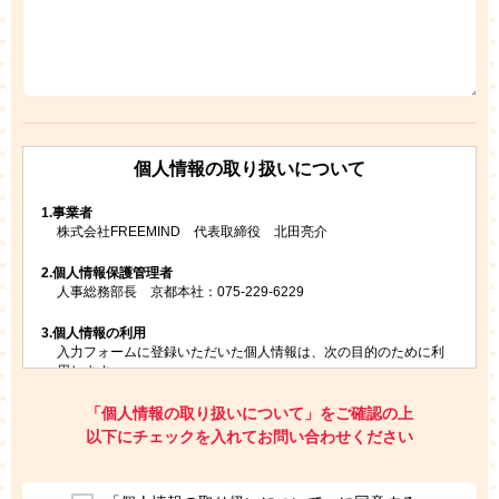
個人情報の取り扱いについて
1.
事業者
株式会社FREEMIND 代表取締役 北田亮介
2.
個人情報保護管理者
人事総務部長 京都本社：075-229-6229
3.
個人情報の利用
入力フォームに登録いただいた個人情報は、次の目的のために利
用します。
ご請求いただいた資料を発送するため
お問い合わせにお答えするため
「個人情報の取り扱いについて」をご確認の上
レプトンのキャンペーンや新商品（新サービス）、新規開講教
以下にチェックを入れてお問い合わせください
室等をご案内するため
アンケートの実施
ご利用者の個人情報を、本人が特定されないデータに不可逆変