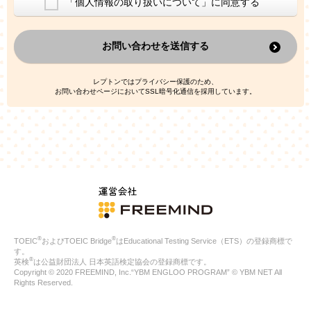
「個人情報の取り扱いについて」に同意する
換した上で、広告・宣伝・販売促進活動に役立てること
上記の利用目的のために第三者へ提供すること
お問い合わせを送信する
なお、この利用目的を超えた個人情報の取扱いは行いません。ま
た、これ以外の目的で個人情報を利用することはありません。
※当社の保有する個人情報と第三者広告配信事業者が保有する個
レプトンではプライバシー保護のため、
人情報を、本人が特定されないデータに不可逆変換した上で第三
お問い合わせページにおいてSSL暗号化通信を採用しています。
者広告配信事業者においてマッチングを行い、その結果に基づい
て広告を配信することがあります。第三者広告配信事業者が、こ
れらの情報を広告配信以外の目的で利用することはありません。
4.
個人情報の第三者への提供
当社は、次の場合を除き、ご本人の同意なしに個人情報を第三者
に提供することはありません。
ご本人の同意がある場合
法令に基づく場合
人の生命、身体または財産の保護のために必要がある場合であ
って、本人の同意を得ることが困難である場合
®
®
TOEIC
およびTOEIC Bridge
はEducational Testing Service（ETS）の登録商標で
公衆衛生の向上または児童の健全な育成の推進のために特に必
す。
要が有る場合であって、本人の同意を得ることが困難である場
®
英検
は公益財団法人 日本英語検定協会の登録商標です。
合
Copyright © 2020 FREEMIND, Inc.“YBM ENGLOO PROGRAM” © YBM NET All
特定した利用目的の達成に必要な範囲内において、個人情報の
Rights Reserved.
取扱いの全部または一部を委託する場合
国の機関若しくは地方公共団体またはその委託を受けたものが