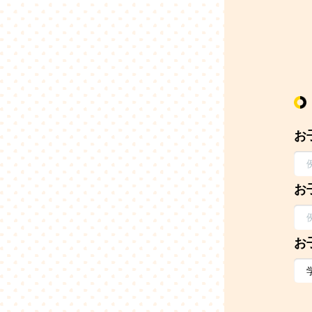
お
お
お