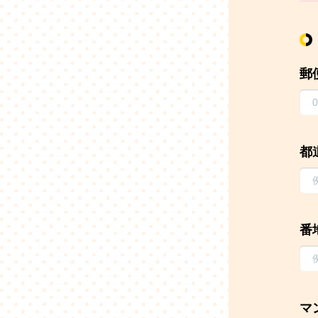
郵
都
番
マ