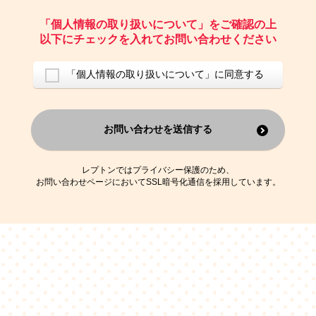
ご請求いただいた資料を発送するため
お問い合わせにお答えするため
「個人情報の取り扱いについて」をご確認の上
レプトンのキャンペーンや新商品（新サービス）、新規開講教室等を
以下にチェックを入れてお問い合わせください
ご案内するため
アンケートの実施
ご利用者の個人情報を、本人が特定されないデータに不可逆変換した
「個人情報の取り扱いについて」に同意する
上で、広告・宣伝・販売促進活動に役立てること
上記の利用目的のために第三者へ提供すること
お問い合わせを送信する
なお、この利用目的を超えた個人情報の取扱いは行いません。また、こ
れ以外の目的で個人情報を利用することはありません。
※当社の保有する個人情報と第三者広告配信事業者が保有する個人情報
を、本人が特定されないデータに不可逆変換した上で第三者広告配信事
レプトンではプライバシー保護のため、
業者においてマッチングを行い、その結果に基づいて広告を配信するこ
お問い合わせページにおいてSSL暗号化通信を採用しています。
とがあります。第三者広告配信事業者が、これらの情報を広告配信以外
の目的で利用することはありません。
4.
個人情報の第三者への提供
当社は、次の場合を除き、ご本人の同意なしに個人情報を第三者に提供
することはありません。
ご本人の同意がある場合
法令に基づく場合
人の生命、身体または財産の保護のために必要がある場合であって、
本人の同意を得ることが困難である場合