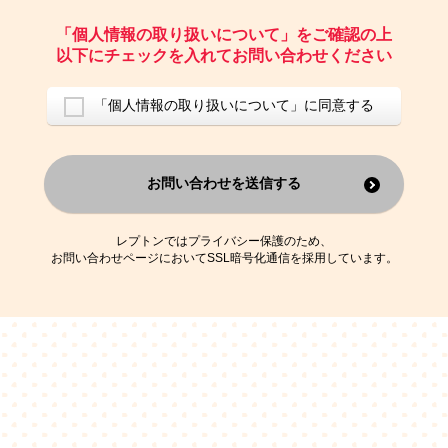
ご請求いただいた資料を発送するため
お問い合わせにお答えするため
「個人情報の取り扱いについて」をご確認の上
レプトンのキャンペーンや新商品（新サービス）、新規開講教室等を
以下にチェックを入れてお問い合わせください
ご案内するため
アンケートの実施
ご利用者の個人情報を、本人が特定されないデータに不可逆変換した
「個人情報の取り扱いについて」に同意する
上で、広告・宣伝・販売促進活動に役立てること
上記の利用目的のために第三者へ提供すること
お問い合わせを送信する
なお、この利用目的を超えた個人情報の取扱いは行いません。また、こ
れ以外の目的で個人情報を利用することはありません。
※当社の保有する個人情報と第三者広告配信事業者が保有する個人情報
を、本人が特定されないデータに不可逆変換した上で第三者広告配信事
レプトンではプライバシー保護のため、
業者においてマッチングを行い、その結果に基づいて広告を配信するこ
お問い合わせページにおいてSSL暗号化通信を採用しています。
とがあります。第三者広告配信事業者が、これらの情報を広告配信以外
の目的で利用することはありません。
4.
個人情報の第三者への提供
当社は、次の場合を除き、ご本人の同意なしに個人情報を第三者に提供
することはありません。
ご本人の同意がある場合
法令に基づく場合
人の生命、身体または財産の保護のために必要がある場合であって、
本人の同意を得ることが困難である場合