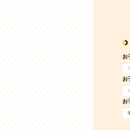
お
お
お