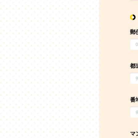
郵
都
番
マ