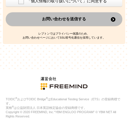
「個人情報の取り扱いについて」に同意する
換した上で、広告・宣伝・販売促進活動に役立てること
上記の利用目的のために第三者へ提供すること
お問い合わせを送信する
なお、この利用目的を超えた個人情報の取扱いは行いません。ま
た、これ以外の目的で個人情報を利用することはありません。
※当社の保有する個人情報と第三者広告配信事業者が保有する個
レプトンではプライバシー保護のため、
人情報を、本人が特定されないデータに不可逆変換した上で第三
お問い合わせページにおいてSSL暗号化通信を採用しています。
者広告配信事業者においてマッチングを行い、その結果に基づい
て広告を配信することがあります。第三者広告配信事業者が、こ
れらの情報を広告配信以外の目的で利用することはありません。
4.
個人情報の第三者への提供
当社は、次の場合を除き、ご本人の同意なしに個人情報を第三者
に提供することはありません。
ご本人の同意がある場合
法令に基づく場合
人の生命、身体または財産の保護のために必要がある場合であ
って、本人の同意を得ることが困難である場合
®
®
TOEIC
およびTOEIC Bridge
はEducational Testing Service（ETS）の登録商標で
公衆衛生の向上または児童の健全な育成の推進のために特に必
す。
要が有る場合であって、本人の同意を得ることが困難である場
®
英検
は公益財団法人 日本英語検定協会の登録商標です。
合
Copyright © 2020 FREEMIND, Inc.“YBM ENGLOO PROGRAM” © YBM NET All
特定した利用目的の達成に必要な範囲内において、個人情報の
Rights Reserved.
取扱いの全部または一部を委託する場合
国の機関若しくは地方公共団体またはその委託を受けたものが