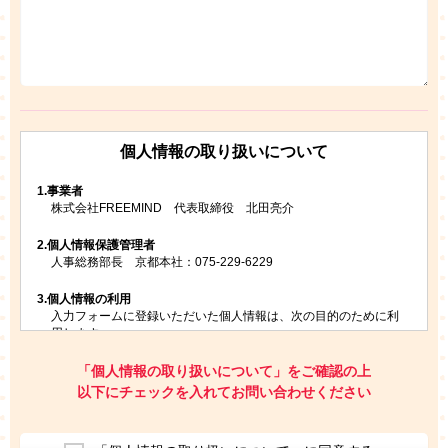
個人情報の取り扱いについて
1.
事業者
株式会社FREEMIND 代表取締役 北田亮介
2.
個人情報保護管理者
人事総務部長 京都本社：075-229-6229
3.
個人情報の利用
入力フォームに登録いただいた個人情報は、次の目的のために利
用します。
ご請求いただいた資料を発送するため
お問い合わせにお答えするため
「個人情報の取り扱いについて」をご確認の上
レプトンのキャンペーンや新商品（新サービス）、新規開講教
以下にチェックを入れてお問い合わせください
室等をご案内するため
アンケートの実施
ご利用者の個人情報を、本人が特定されないデータに不可逆変