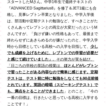
スタートしたMさん。中学1年生で最終テキストの
『ADVANCED Sagittarius8』を修了＆JET1級にも合
格し、見事レプトン卒業となりました。中学入学後
は、部活動や定期テストの勉強など、すべきことがた
くさんあってレプトンとの両立が大変だったというM
さんですが、「負けず嫌いの性格もあって、最後まで
終わらせずにあきらめるのが嫌だったのと、中学入学
時から目標としている高校への入学を目指して、
少し
でも成績を上げるために、レプトンでの学習が必要だ
と感じて続けていました」
。その努力が実を結び、
「日ごろの学校の英語の授業は、
ほとんどがレプトン
で習ったことがある内容なので簡単に感じます。定期
テストは、テスト前に特に勉強をしなくても90点前後
とれています。英語の暗唱（スピーキングテスト）で
も、満点をとることができました
」とのこと。「今の
一番の目標は、行きたいと思っている高校に入学する
ことです！」