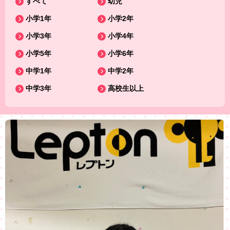
すべて
幼児
小学1年
小学2年
小学3年
小学4年
小学5年
小学6年
中学1年
中学2年
中学3年
高校生以上