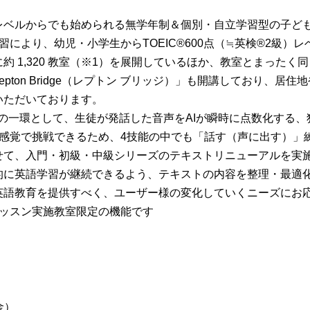
レベルからでも始められる無学年制＆個別・自立学習型の子ど
習により、幼児・小学生からTOEIC®600点（≒英検®2級）
約 1,320 教室（※1）を展開しているほか、教室とまった
pton Bridge（レプトン ブリッジ）」も開講しており、居
いただいております。
学習の一環として、生徒が発話した音声をAIが瞬時に点数化する
ム感覚で挑戦できるため、4技能の中でも「話す（声に出す）」
せて、入門・初級・中級シリーズのテキストリニューアルを実
的に英語学習が継続できるよう、テキストの内容を整理・最適
英語教育を提供すべく、ユーザー様の変化していくニーズにお
Tレッスン実施教室限定の機能です
金）