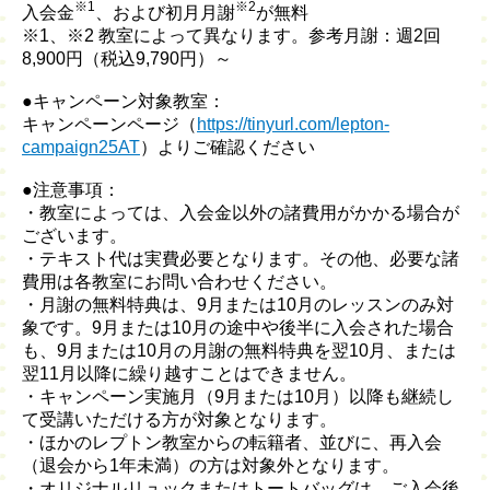
※1
※2
入会金
、および初月月謝
が無料
※1、※2 教室によって異なります。参考月謝：週2回
8,900円（税込9,790円）～
●キャンペーン対象教室：
キャンペーンページ（
https://tinyurl.com/lepton-
campaign25AT
）よりご確認ください
●注意事項：
・教室によっては、入会金以外の諸費用がかかる場合が
ございます。
・テキスト代は実費必要となります。その他、必要な諸
費用は各教室にお問い合わせください。
・月謝の無料特典は、9月または10月のレッスンのみ対
象です。9月または10月の途中や後半に入会された場合
も、9月または10月の月謝の無料特典を翌10月、または
翌11月以降に繰り越すことはできません。
・キャンペーン実施月（9月または10月）以降も継続し
て受講いただける方が対象となります。
・ほかのレプトン教室からの転籍者、並びに、再入会
（退会から1年未満）の方は対象外となります。
・オリジナルリュックまたはトートバッグは、ご入会後