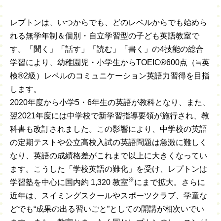
レプトンは、いつからでも、どのレベルからでも始めら
れる無学年制＆個別・自立学習型の子ども英語教室で
す。「聞く」「話す」「読む」「書く」の4技能の総合
学習により、幼稚園児・小学生からTOEIC®600点（≒英
検®2級）レベルのコミュニケーション英語力習得を目指
します。
2020年度から小学5・6年生の英語が教科となり、また、
翌2021年度には中学校で新学習指導要領が施行され、教
科書も改訂されました。この影響により、中学校の英語
の定期テストや公立高校入試の英語問題は急激に難しく
なり、英語の成績格差がこれまで以上に大きくなってい
ます。こうした「学校英語の難化」を受け、レプトンは
※
学習塾を中心に国内約 1,320 教室
にまで拡大。さらに
近年は、スイミングスクールやスポーツクラブ、学童な
どでも“成果の出る習いごと”としての開講が相次いでい