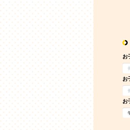
お
お
お