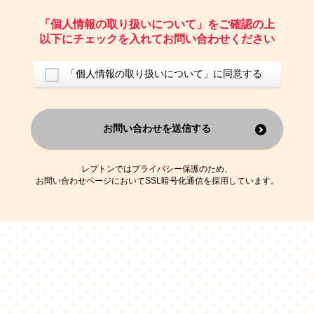
ご請求いただいた資料を発送するため
お問い合わせにお答えするため
「個人情報の取り扱いについて」をご確認の上
レプトンのキャンペーンや新商品（新サービス）、新規開講教室等を
以下にチェックを入れてお問い合わせください
ご案内するため
アンケートの実施
ご利用者の個人情報を、本人が特定されないデータに不可逆変換した
「個人情報の取り扱いについて」に同意する
上で、広告・宣伝・販売促進活動に役立てること
上記の利用目的のために第三者へ提供すること
お問い合わせを送信する
なお、この利用目的を超えた個人情報の取扱いは行いません。また、こ
れ以外の目的で個人情報を利用することはありません。
※当社の保有する個人情報と第三者広告配信事業者が保有する個人情報
を、本人が特定されないデータに不可逆変換した上で第三者広告配信事
レプトンではプライバシー保護のため、
業者においてマッチングを行い、その結果に基づいて広告を配信するこ
お問い合わせページにおいてSSL暗号化通信を採用しています。
とがあります。第三者広告配信事業者が、これらの情報を広告配信以外
の目的で利用することはありません。
4.
個人情報の第三者への提供
当社は、次の場合を除き、ご本人の同意なしに個人情報を第三者に提供
することはありません。
ご本人の同意がある場合
法令に基づく場合
人の生命、身体または財産の保護のために必要がある場合であって、
本人の同意を得ることが困難である場合