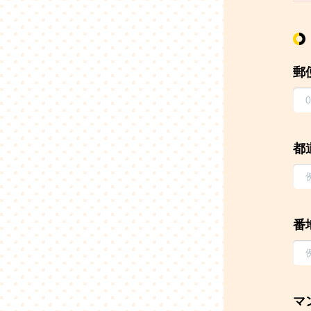
郵
都
番
マ