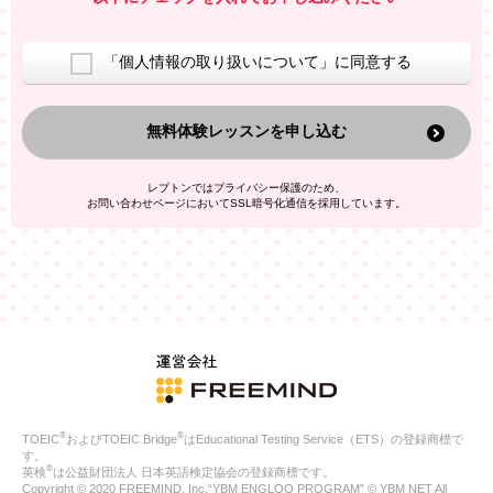
室等をご案内するため
アンケートの実施
ご利用者の個人情報を、本人が特定されないデータに不可逆変
「個人情報の取り扱いについて」に同意する
換した上で、広告・宣伝・販売促進活動に役立てること
上記の利用目的のために第三者へ提供すること
無料体験レッスンを申し込む
なお、この利用目的を超えた個人情報の取扱いは行いません。ま
た、これ以外の目的で個人情報を利用することはありません。
※当社の保有する個人情報と第三者広告配信事業者が保有する個
レプトンではプライバシー保護のため、
人情報を、本人が特定されないデータに不可逆変換した上で第三
お問い合わせページにおいてSSL暗号化通信を採用しています。
者広告配信事業者においてマッチングを行い、その結果に基づい
て広告を配信することがあります。第三者広告配信事業者が、こ
れらの情報を広告配信以外の目的で利用することはありません。
4.
個人情報の第三者への提供
当社は、次の場合を除き、ご本人の同意なしに個人情報を第三者
に提供することはありません。
ご本人の同意がある場合
法令に基づく場合
人の生命、身体または財産の保護のために必要がある場合であ
って、本人の同意を得ることが困難である場合
®
®
TOEIC
およびTOEIC Bridge
はEducational Testing Service（ETS）の登録商標で
公衆衛生の向上または児童の健全な育成の推進のために特に必
す。
要が有る場合であって、本人の同意を得ることが困難である場
®
英検
は公益財団法人 日本英語検定協会の登録商標です。
合
Copyright © 2020 FREEMIND, Inc.“YBM ENGLOO PROGRAM” © YBM NET All