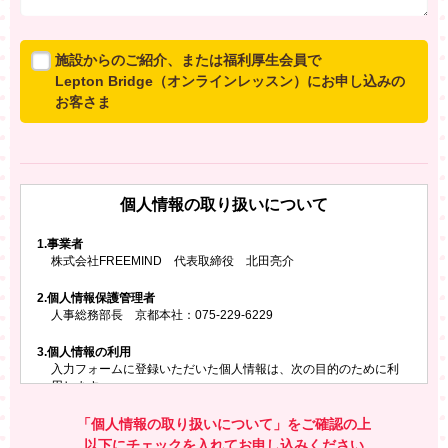
施設からのご紹介、または福利厚生会員で
Lepton Bridge（オンラインレッスン）にお申し込みの
お客さま
所属施設からのご紹介、または福利厚生会員でLepton
Bridgeにお申し込みのお客さまは、以下のご入力をお願
いいたします。
個人情報の取り扱いについて
※ご兄弟姉妹など複数でお申し込みの場合、お一人ず
つ、別々にお申し込みください
1.
事業者
株式会社FREEMIND 代表取締役 北田亮介
所属施設名・会員番号またはクーポンコード
2.
個人情報保護管理者
所属施設名
人事総務部長 京都本社：075-229-6229
3.
個人情報の利用
入力フォームに登録いただいた個人情報は、次の目的のために利
会員番号またはクーポンコード
用します。
ご請求いただいた資料を発送するため
お問い合わせにお答えするため
「個人情報の取り扱いについて」をご確認の上
レプトンのキャンペーンや新商品（新サービス）、新規開講教
以下にチェックを入れてお申し込みください